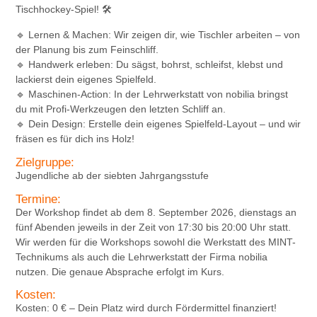
Tischhockey-Spiel!
🛠️
🔹
Lernen & Machen:
Wir zeigen dir, wie Tischler arbeiten – von
der Planung bis zum Feinschliff.
🔹
Handwerk erleben:
Du sägst, bohrst, schleifst, klebst und
lackierst dein eigenes Spielfeld.
🔹
Maschinen-Action:
In der Lehrwerkstatt von
nobilia
bringst
du mit Profi-Werkzeugen den letzten Schliff an.
🔹
Dein Design:
Erstelle dein eigenes Spielfeld-Layout – und wir
fräsen es für dich ins Holz!
Zielgruppe:
Jugendliche ab
der siebten Jahrgangsstufe
Termine:
Der Workshop findet ab dem 8. September
2026
, dienstags an
fünf
Abenden jeweils in der Zeit von 17:30 bis 20:00 Uhr statt.
Wir
werden für die Workshops sowohl die Werkstatt des MINT-
Technikums
als auch
die
Lehrwerkstatt der Firma nobilia
nutzen. Die
genaue
Absprache erfolgt im Kurs.
Kosten:
Kosten:
0 €
– Dein Platz wird durch Fördermittel finanziert!